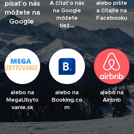
písať o nás
A čítať o nás
alebo píšte
na Google
a čítajte na
môžete na
môžete
Facebooku
Google
tiež...
alebo na
alebo na
alebo na
MegaUbyto
Booking.co
Airbnb
vanie.sk
m